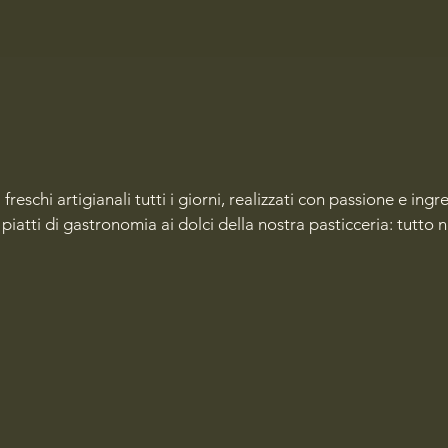
eschi artigianali tutti i giorni, realizzati con passione e ingre
piatti di gastronomia ai dolci della nostra pasticceria: tutto n
 asporto che da gustare comodamente all’interno del locale, i
sa e genuina.

sigliamo di prenotare, soprattutto per ordini più grandi o su r
r occasioni speciali è sempre meglio avvisarci con un po’ di a