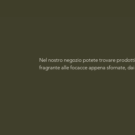
Nel nostro negozio potete trovare prodotti fr
fragrante alle focacce appena sfornate, dai 
offrirvi solo il meglio.

La nostra gastronomia è disponibile sia da
potervi fermare per una pausa pranzo gusto
Per garantire un servizio impeccabile, vi con
disponibili anche senza prenotazione, ma pe