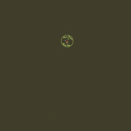
GLUTEN
Nonna Papera Grassina
FREE