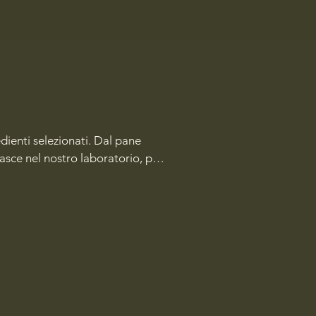
dienti selezionati. Dal pane 
asce nel nostro laboratorio, per 
n uno spazio accogliente dove 
ichiesta. I nostri prodotti sono 
nticipo.